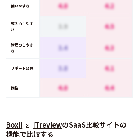
4.0
4.2
使いやすさ
導入のしやす
3.9
4.5
さ
管理のしやす
3.4
4.3
さ
3.8
4.1
サポート品質
4.0
4.4
価格
Boxil
ITreview
のSaaS比較サイトの
と
機能で比較する