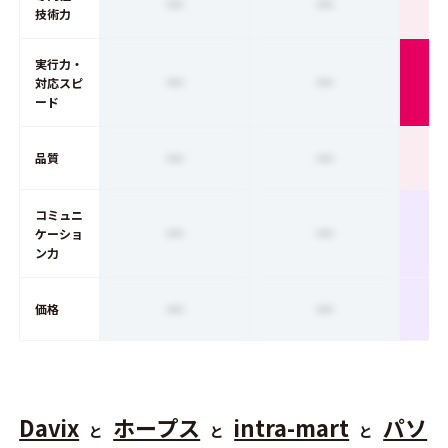
ー
ー
技術力
実行力・
ー
ー
対応スピ
ード
ー
ー
品質
コミュニ
ー
ー
ケーショ
ン力
ー
ー
価格
Davix
ホープス
intra-mart
パソ
と
と
と