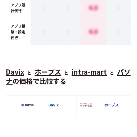
アプリ設
-
-
4.0
-
計代行
アプリ構
-
-
4.0
-
築・設定
代行
Davix
ホープス
intra-mart
パソ
と
と
と
ナ
の価格で比較する
Davix
ホープス