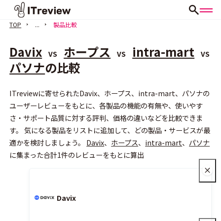
TOP
...
製品比較
Davix
ホープス
intra-mart
VS
VS
VS
パソナ
の比較
ITreviewに寄せられたDavix、ホープス、intra-mart、パソナの
会員登録（無料）
ユーザーレビューをもとに、各製品の機能の有無や、使いやす
さ・サポート品質に対する評判、価格の違いなどを比較できま
す。 気になる製品をリストに追加して、どの製品・サービスが最
適かを検討しましょう。
Davix
、
ホープス
、
intra-mart
、
パソナ
に集まった合計1件のレビューをもとに算出
Davix