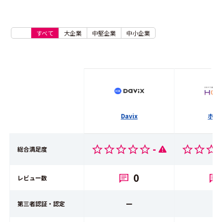
すべて
大企業
中堅企業
中小企業
Davix
ホー
-
総合満足度
0
レビュー数
ー
第三者認証・認定