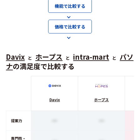
機能で比較する
価格で比較する
Davix
ホープス
intra-mart
パソ
と
と
と
ナ
の満足度で比較する
Davix
ホープス
i
ー
ー
提案力
専門性・