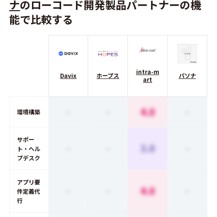
ナ
のローコード開発製品パートナーの機
能で比較する
intra-m
Davix
ホープス
パソナ
art
-
-
4.0
-
環境構築
サポー
-
-
3.0
-
ト・ヘル
プデスク
アプリ要
-
-
4.0
-
件定義代
行