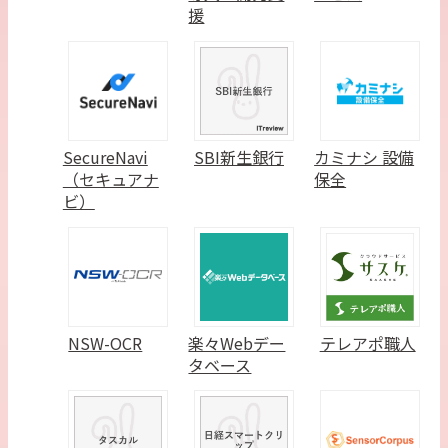
援
SecureNavi
SBI新生銀行
カミナシ 設備
（セキュアナ
保全
ビ）
NSW-OCR
楽々Webデー
テレアポ職人
タベース