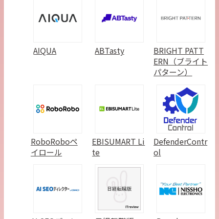
AIQUA
ABTasty
BRIGHT PATT
ERN（ブライト
パターン）
RoboRoboペ
EBISUMART Li
DefenderContr
イロール
te
ol