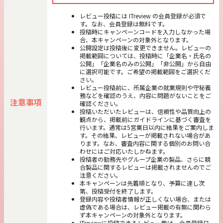
レビュー投稿には ITreview の会員登録が必須で
す。なお、会員登録は無料です。
投稿時にキャンペーンコードを入力しなかった場
合、本キャンペーンの対象外となります。
公開設定は投稿後に変更できません。レビューの
掲載範囲については、投稿時に「企業名・氏名の
公開」「企業名のみの公開」「非公開」から自由
に選択可能です。ご希望の掲載範囲をご選択くだ
さい。
レビュー投稿前に、所属企業の就業規則や守秘義
務などを確認のうえ、内容に問題がないことをご
注意事項
確認ください。
投稿いただいたレビューは、信頼性や品質向上の
観点から、掲載前にガイドラインに基づく審査を
行います。通常は5営業日以内に結果をご案内しま
す。その結果、レビューが掲載されない場合があ
ります。なお、審査内容に関する個別のお問い合
わせにはご対応いたしかねます。
投稿者の勤務先やグループ企業の製品、さらに競
合製品に関するレビューは掲載されませんのでご
注意ください。
本キャンペーンは先着順となり、予算に達し次
第、投稿受付を終了します。
登録内容や投稿者情報が正しくない場合、または
虚偽である場合は、レビュー掲載の有無に関わら
ず本キャンペーンの対象外となります。
ITreviewに投稿できるレビュー数は、会員登録日