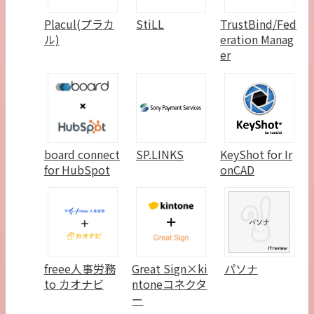
Placul(プラカ
StiLL
TrustBind/Fed
ル)
eration Manag
er
board connect
SP.LINKS
KeyShot for Ir
for HubSpot
onCAD
freee人事労務
Great Sign×ki
パソナ
to カオナビ
ntoneコネクタ
ー