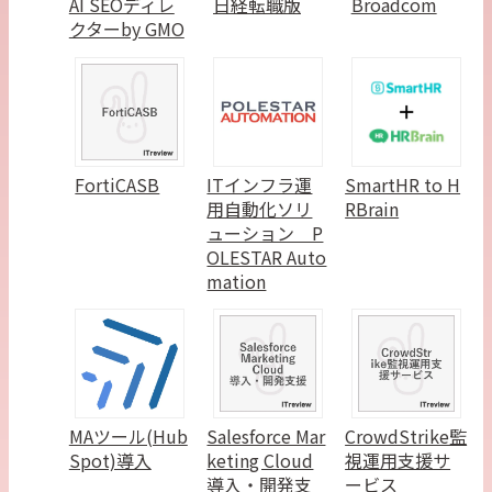
AI SEOディレ
日経転職版
Broadcom
クターby GMO
FortiCASB
ITインフラ運
SmartHR to H
用自動化ソリ
RBrain
ューション P
OLESTAR Auto
mation
MAツール(Hub
Salesforce Mar
CrowdStrike監
Spot)導入
keting Cloud
視運用支援サ
導入・開発支
ービス