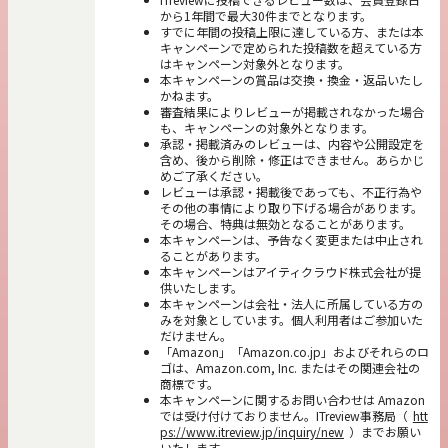
から1年間で最大30件までとなります。
すでに年間の投稿上限に達している方、または本
キャンペーンで定められた投稿数を超えている方
はキャンペーン対象外となります。
本キャンペーンの賞品は交換・換金・返品いたし
かねます。
審査結果によりレビューが掲載されなかった場合
も、キャンペーンの対象外となります。
承認・掲載済みのレビューは、内容や公開設定を
含め、後から削除・修正はできません。あらかじ
めご了承ください。
レビューは承認・掲載後であっても、不正行為や
その他の事情により取り下げる場合があります。
その場合、特典は無効となることがあります。
本キャンペーンは、予告なく変更または中止され
ることがあります。
本キャンペーンはアイティクラウド株式会社が提
供いたします。
本キャンペーンは会社・法人に所属している方の
みを対象としています。個人利用者はご参加いた
だけません。
「Amazon」「Amazon.co.jp」およびそれらのロ
ゴは、Amazon.com, Inc. またはその関連会社の
商標です。
本キャンペーンに関するお問い合わせは Amazon
では受け付けておりません。ITreview事務局（
htt
ps://www.itreview.jp/inquiry/new
）までお願い
いたします。