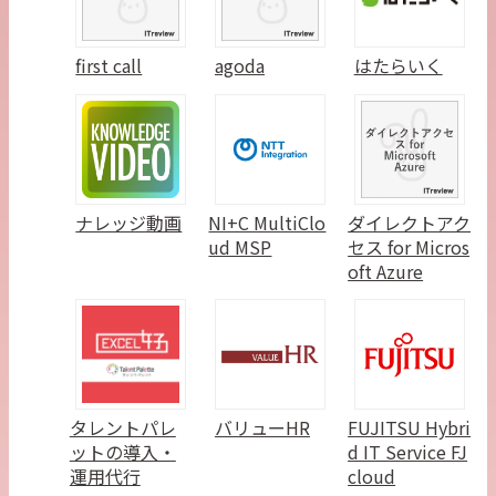
first call
agoda
はたらいく
ナレッジ動画
NI+C MultiClo
ダイレクトアク
ud MSP
セス for Micros
oft Azure
タレントパレ
バリューHR
FUJITSU Hybri
ットの導入・
d IT Service FJ
運用代行
cloud