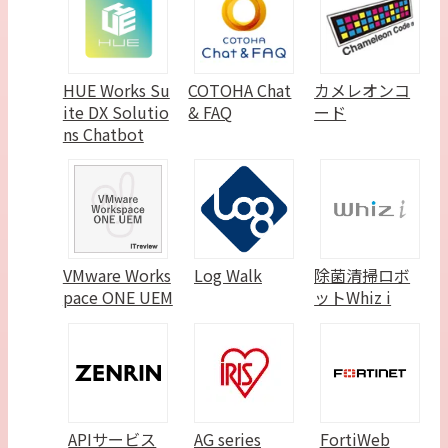
HUE Works Su
COTOHA Chat
カメレオンコ
ite DX Solutio
& FAQ
ード
ns Chatbot
VMware Works
Log Walk
除菌清掃ロボ
pace ONE UEM
ットWhiz i
APIサービス
AG series
FortiWeb