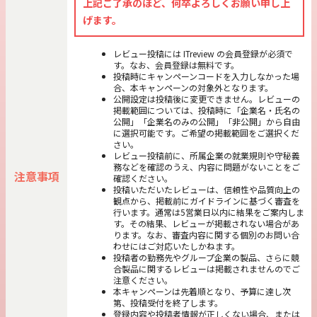
上記ご了承のほど、何卒よろしくお願い申し上
げます。
レビュー投稿には ITreview の会員登録が必須で
す。なお、会員登録は無料です。
投稿時にキャンペーンコードを入力しなかった場
合、本キャンペーンの対象外となります。
公開設定は投稿後に変更できません。レビューの
掲載範囲については、投稿時に「企業名・氏名の
公開」「企業名のみの公開」「非公開」から自由
に選択可能です。ご希望の掲載範囲をご選択くだ
さい。
レビュー投稿前に、所属企業の就業規則や守秘義
務などを確認のうえ、内容に問題がないことをご
注意事項
確認ください。
投稿いただいたレビューは、信頼性や品質向上の
観点から、掲載前にガイドラインに基づく審査を
行います。通常は5営業日以内に結果をご案内しま
す。その結果、レビューが掲載されない場合があ
ります。なお、審査内容に関する個別のお問い合
わせにはご対応いたしかねます。
投稿者の勤務先やグループ企業の製品、さらに競
合製品に関するレビューは掲載されませんのでご
注意ください。
本キャンペーンは先着順となり、予算に達し次
第、投稿受付を終了します。
登録内容や投稿者情報が正しくない場合、または