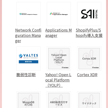
Network Confi
Applications M
ShopifyPlus/S
guration Mana
anager
hopify導入支援
ger
脆弱性診断
Yahoo! Open L
Cortex XDR
ocal Platform
（YOLP）