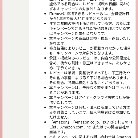
虚偽である場合は、レビュー掲載の有無に関わら
ず本キャンペーンの対象外となります。
ITreviewに投稿できるレビュー数は、会員登録日
から1年間で最大30件までとなります。
すでに年間の投稿上限に達している方、または本
キャンペーンで定められた投稿数を超えている方
はキャンペーン対象外となります。
本キャンペーンの賞品は交換・換金・返品いたし
かねます。
審査結果によりレビューが掲載されなかった場合
も、キャンペーンの対象外となります。
承認・掲載済みのレビューは、内容や公開設定を
含め、後から削除・修正はできません。あらかじ
めご了承ください。
レビューは承認・掲載後であっても、不正行為や
その他の事情により取り下げる場合があります。
その場合、特典は無効となることがあります。
本キャンペーンは、予告なく変更または中止され
ることがあります。
本キャンペーンはアイティクラウド株式会社が提
供いたします。
本キャンペーンは会社・法人に所属している方の
みを対象としています。個人利用者はご参加いた
だけません。
「Amazon」「Amazon.co.jp」およびそれらのロ
ゴは、Amazon.com, Inc. またはその関連会社の
商標です。
本キャンペーンに関するお問い合わせは Amazon