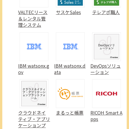
VALTECリース
サスケSales
テレアポ職人
＆レンタル管
理システム
IBM watsonx.g
IBM watsonx.d
DevOpsソリュ
ov
ata
ーション
クラウドネイ
まるっと帳票
RICOH Smart A
ティブ・アプリ
pps
ケーションプ