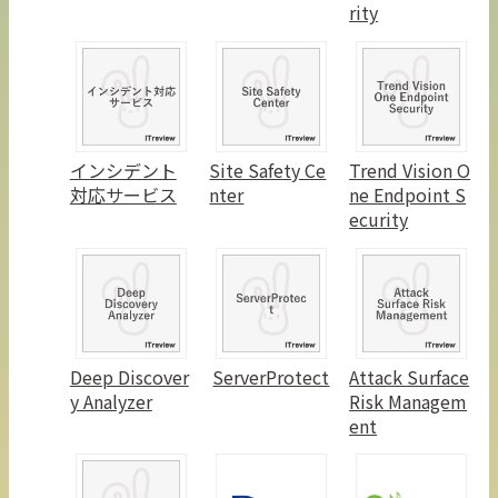
rity
インシデント
Site Safety Ce
Trend Vision O
対応サービス
nter
ne Endpoint S
ecurity
Deep Discover
ServerProtect
Attack Surface
y Analyzer
Risk Managem
ent