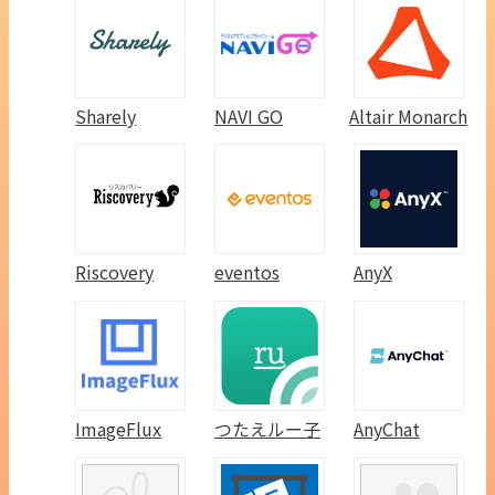
Sharely
NAVI GO
Altair Monarch
Riscovery
eventos
AnyX
ImageFlux
つたえルー子
AnyChat