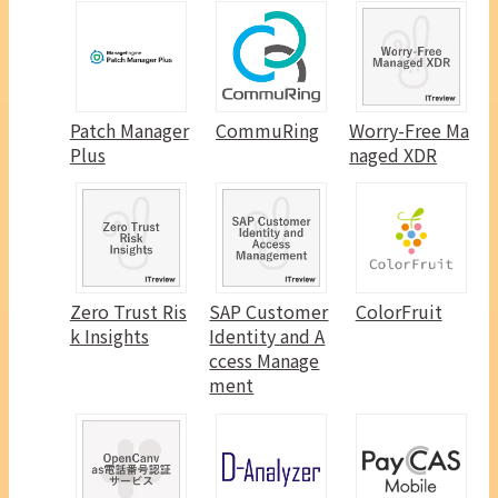
Patch Manager
CommuRing
Worry-Free Ma
Plus
naged XDR
Zero Trust Ris
SAP Customer
ColorFruit
k Insights
Identity and A
ccess Manage
ment