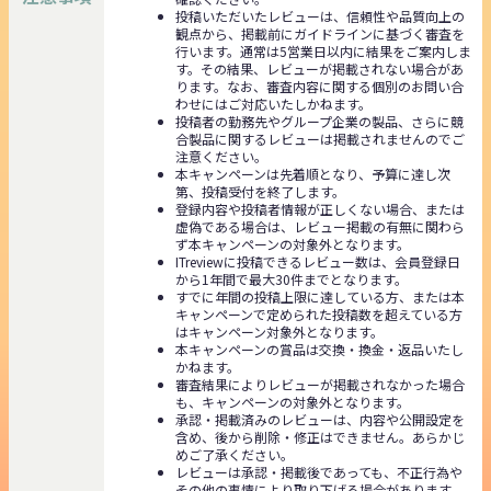
投稿いただいたレビューは、信頼性や品質向上の
観点から、掲載前にガイドラインに基づく審査を
行います。通常は5営業日以内に結果をご案内しま
す。その結果、レビューが掲載されない場合があ
ります。なお、審査内容に関する個別のお問い合
わせにはご対応いたしかねます。
投稿者の勤務先やグループ企業の製品、さらに競
合製品に関するレビューは掲載されませんのでご
注意ください。
本キャンペーンは先着順となり、予算に達し次
第、投稿受付を終了します。
登録内容や投稿者情報が正しくない場合、または
虚偽である場合は、レビュー掲載の有無に関わら
ず本キャンペーンの対象外となります。
ITreviewに投稿できるレビュー数は、会員登録日
から1年間で最大30件までとなります。
すでに年間の投稿上限に達している方、または本
キャンペーンで定められた投稿数を超えている方
はキャンペーン対象外となります。
本キャンペーンの賞品は交換・換金・返品いたし
かねます。
審査結果によりレビューが掲載されなかった場合
も、キャンペーンの対象外となります。
承認・掲載済みのレビューは、内容や公開設定を
含め、後から削除・修正はできません。あらかじ
めご了承ください。
レビューは承認・掲載後であっても、不正行為や
その他の事情により取り下げる場合があります。