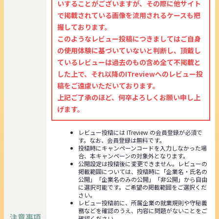
いすることがございますが、その際に他サイト
で掲載されている画像を流用されるケースも把
握しております。
このようなレビュー投稿につきましてはご自身
の使用体験に基づいていないと判断し、頂戴し
ているレビューは過去のもの含め全て不掲載と
した上で、それ以降のITreviewへのレビュー投
稿をご遠慮いただいております。
上記ご了承のほど、何卒よろしくお願い申し上
げます。
レビュー投稿には ITreview の会員登録が必須で
す。なお、会員登録は無料です。
投稿時にキャンペーンコードを入力しなかった場
合、本キャンペーンの対象外となります。
公開設定は投稿後に変更できません。レビューの
掲載範囲については、投稿時に「企業名・氏名の
公開」「企業名のみの公開」「非公開」から自由
に選択可能です。ご希望の掲載範囲をご選択くだ
さい。
レビュー投稿前に、所属企業の就業規則や守秘義
務などを確認のうえ、内容に問題がないことをご
注意事項
確認ください。