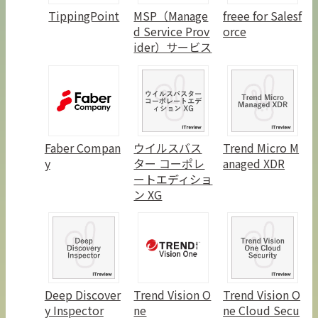
TippingPoint
MSP（Manage
freee for Salesf
d Service Prov
orce
ider）サービス
Faber Compan
ウイルスバス
Trend Micro M
y
ター コーポレ
anaged XDR
ートエディショ
ン XG
Deep Discover
Trend Vision O
Trend Vision O
y Inspector
ne
ne Cloud Secu