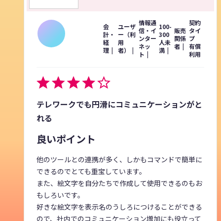
情報通
契約
会
ユーザ
100-
信・イ
販売
タイ
計・
ー（利
300
ンター
関係
プ
経
用
人未
ネッ
者
有償
理
者）
満
ト
利用
テレワークでも円滑にコミュニケーションがと
れる
良いポイント
他のツールとの連携が多く、しかもコマンドで簡単に
できるのでとても重宝しています。
また、絵文字を自分たちで作成して使用できるのもお
もしろいです。
好きな絵文字を表示名のうしろにつけることができる
ので、社内でのコミュニケーション増加にも役立って