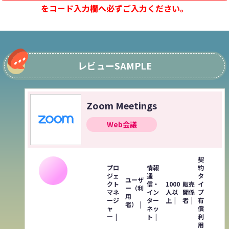
をコード入力欄へ必ずご入力ください。
レビューSAMPLE
Zoom Meetings
Web会議
契
プロ
情報
約
ジェ
通
タ
ユーザ
クト
信・
1000
販売
イ
ー（利
マネ
イン
人以
関係
プ
用
ージ
ター
上
者
有
者）
ャ
ネッ
償
ー
ト
利
用