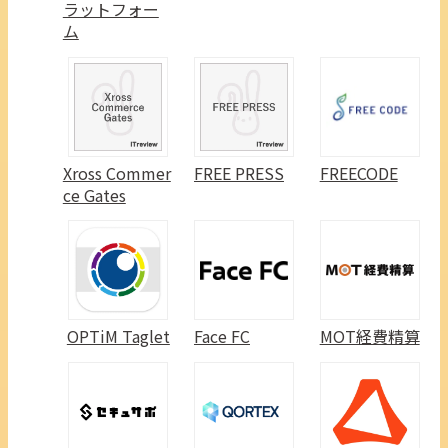
ラットフォー
ム
Xross Commer
FREE PRESS
FREECODE
ce Gates
OPTiM Taglet
Face FC
MOT経費精算