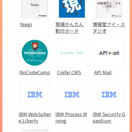
9segs
現場かんたん
博報堂アイ・ス
割付ボード
タジオ
NoCodeCamp
Crefar CMS
API Mail
IBM WebSpher
IBM Process M
IBM Security G
e Liberty
ining
uardium