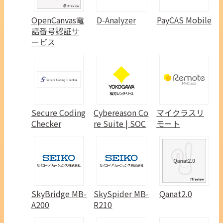
OpenCanvas電
D-Analyzer
PayCAS Mobile
話番号認証サ
ービス
Secure Coding
Cybereason Co
マイクラスリ
Checker
re Suite | SOC
モート
SkyBridge MB-
SkySpider MB-
Qanat2.0
A200
R210