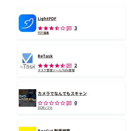
LightPDF
3
PDF編集
ReTask
2
タスク管理ツール/ToDo管理
カメラでなんでもスキャン
0
OCRソフト
BeeCut 動画編集