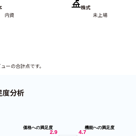
本
株式
内資
未上場
るレビューの合計点です。
足度分析