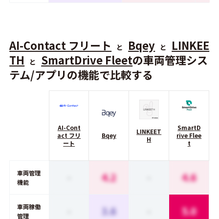
AI-Contact フリート
Bqey
LINKEE
と
と
TH
SmartDrive Fleet
の車両管理シス
と
テム/アプリの機能で比較する
AI-Cont
SmartD
LINKEET
act フリ
Bqey
rive Flee
H
ート
t
車両管理
-
4.2
-
4.6
機能
車両稼働
-
3.6
-
5.0
管理