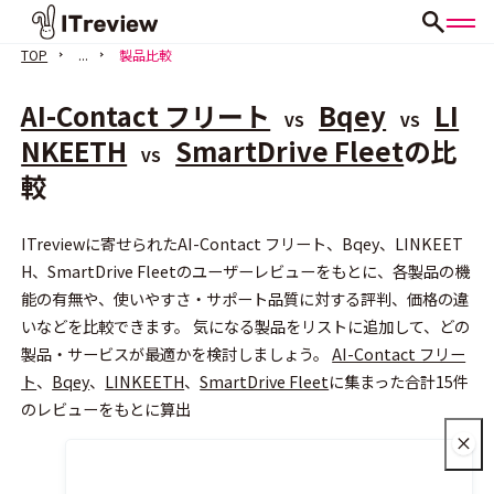
TOP
...
製品比較
AI-Contact フリート
Bqey
LI
VS
VS
NKEETH
SmartDrive Fleet
の比
VS
較
会員登録（無料）
ITreviewに寄せられたAI-Contact フリート、Bqey、LINKEET
H、SmartDrive Fleetのユーザーレビューをもとに、各製品の機
能の有無や、使いやすさ・サポート品質に対する評判、価格の違
いなどを比較できます。 気になる製品をリストに追加して、どの
製品・サービスが最適かを検討しましょう。
AI-Contact フリー
ト
、
Bqey
、
LINKEETH
、
SmartDrive Fleet
に集まった合計15件
のレビューをもとに算出