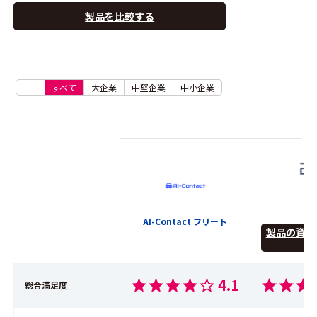
製品を比較する
すべて
大企業
中堅企業
中小企業
Bq
AI-Contact フリート
製品の資料
ー
4.1
総合満足度