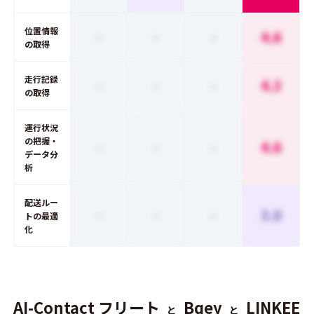
位置情報
-
-
-
4.6
の取得
走行記録
-
-
-
4.3
の取得
運行状況
の把握・
-
-
-
4.6
データ分
析
配送ルー
-
-
-
3.0
トの最適
化
AI-Contact フリート
Bqey
LINKEE
と
と