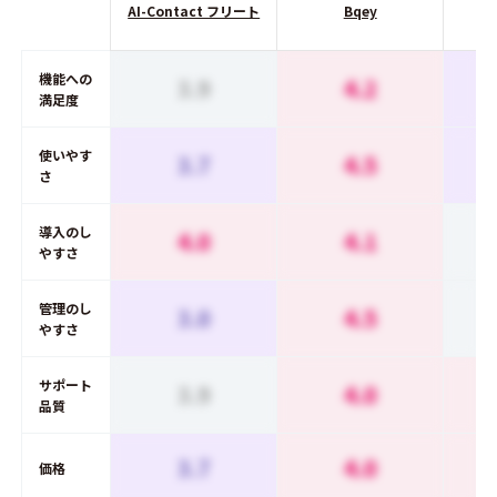
AI-Contact フリート
Bqey
機能への
3.9
4.2
満足度
使いやす
3.7
4.5
さ
導入のし
4.0
4.1
やすさ
管理のし
3.0
4.5
やすさ
サポート
3.9
4.0
品質
3.7
4.0
価格