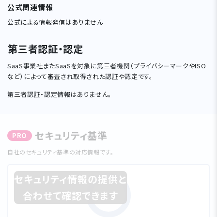
公式関連情報
公式による情報発信はありません
第三者認証・認定
SaaS事業社またSaaSを対象に第三者機関（プライバシーマークやISO
など）によって審査され取得された認証や認定です。
第三者認証・認定情報はありません。
セキュリティ基準
PRO
⾃社のセキュリティ基準の対応情報です。
セキュリティ情報の提供と
合わせて確認できます
0%