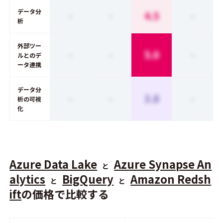
データ分
-
-
4.5
-
析
外部ツー
-
-
5.0
-
ルとのデ
ータ連携
データ分
-
-
3.8
-
析の可視
化
Azure Data Lake
Azure Synapse An
と
alytics
BigQuery
Amazon Redsh
と
と
ift
の価格で比較する