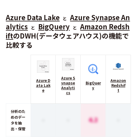
Azure Data Lake
Azure Synapse An
と
alytics
BigQuery
Amazon Redsh
と
と
ift
のDWH(データウェアハウス)の機能で
比較する
Azure S
Azure D
Amazon
ynapse
BigQuer
ata Lak
Redshif
Analyti
y
e
t
cs
分析のた
めのデー
-
-
4.3
-
タを抽
出・保管