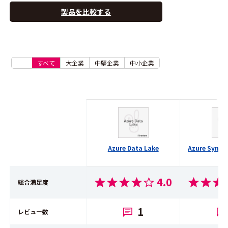
製品を比較する
すべて
大企業
中堅企業
中小企業
Azure Data Lake
Azure Synap
4.0
総合満足度
1
レビュー数