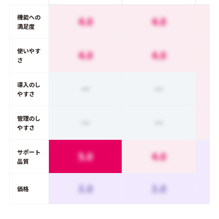
機能への
4.0
4.0
満足度
使いやす
4.0
4.0
さ
導入のし
ー
ー
やすさ
管理のし
ー
ー
やすさ
サポート
5.0
4.0
品質
3.0
3.0
価格