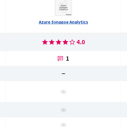
Azure Synapse Analytics
4.0
1
ー
ー
ー
ー