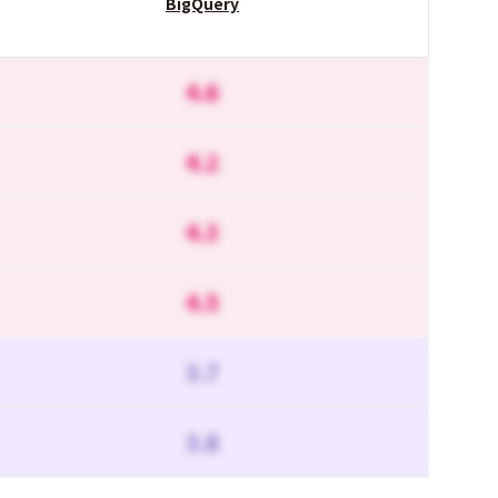
BigQuery
4.6
4.2
4.3
4.5
3.7
3.8