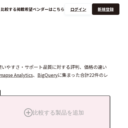
を
比較する
掲載希望ベンダーは
こちら
ログイン
新規登録
能の有無や、使いやすさ・サポート品質に対する評判、価格の違い
napse Analytics
、
BigQuery
に集まった合計22件のレ
比較する製品を追加