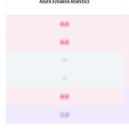
Azure Synapse Analytics
4.0
4.0
ー
ー
4.0
3.0