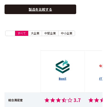
製品を比較する
すべて
大企業
中堅企業
中小企業
Boxil
ITト
3.7
総合満足度