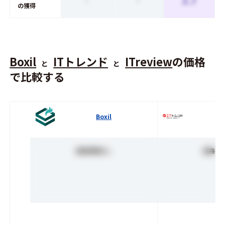
-
-
3.7
の獲得
Boxil
ITトレンド
ITreview
の価格
と
と
で比較する
Boxil
I
価格情報なし
価格情