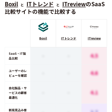
Boxil
ITトレンド
ITreview
のSaaS
と
と
比較サイトの機能で比較する
Boxil
ITトレンド
ITreview
SaaS・IT製
-
-
4.5
品比較
ユーザーのレ
-
-
4.6
ビューを確認
自社製品・サ
-
-
4.1
ービスの顧客
最適化
新規見込み客