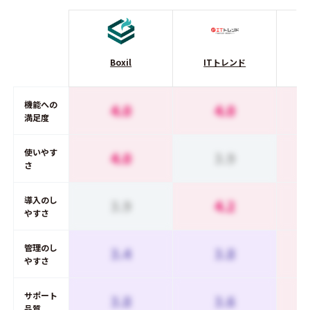
Boxil
ITトレンド
機能への
4.0
4.0
満足度
使いやす
4.0
3.9
さ
導入のし
3.9
4.2
やすさ
管理のし
3.4
3.8
やすさ
サポート
3.8
3.6
品質