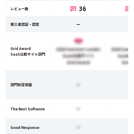
36
レビュー数
ー
第三者認証・認定
Grid Award
2026 Summer Leader
2026 Summ
SaaS比較サイト部門
SaaS比較サイト
SaaS
Grid Award
Grid 
ー
部門別受賞歴
ー
The Best Software
ー
Good Response