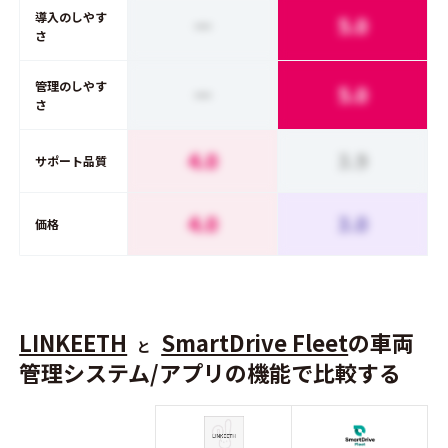
導入のしやす
ー
5.0
さ
管理のしやす
ー
5.0
さ
4.0
3.9
サポート品質
4.0
3.0
価格
LINKEETH
SmartDrive Fleet
の車両
と
管理システム/アプリの機能で比較する