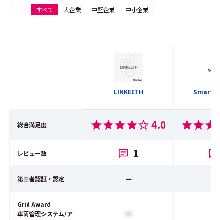
すべて
大企業
中堅企業
中小企業
LINKEETH
SmartDri
4.0
総合満足度
1
レビュー数
ー
第三者認証・認定
Grid Award
ー
車両管理システム/ア