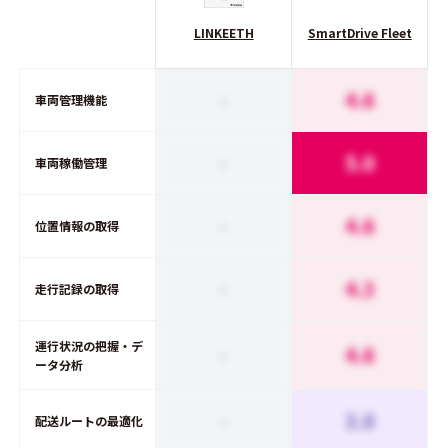
LINKEETH
SmartDrive Fleet
-
4.6
車両管理機能
-
5.0
車両稼働管理
-
4.6
位置情報の取得
-
4.3
走行記録の取得
運行状況の把握・デ
-
4.6
ータ分析
-
3.0
配送ルートの最適化