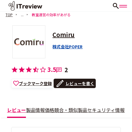
TOP
...
教室運営の効率があがる
Comiru
株式会社POPER
3.5
2
ブックマーク登録
レビューを書く
レビュー
製品情報
価格
競合・類似製品
セキュリティ情報