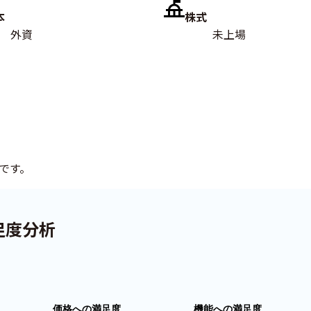
本
株式
外資
未上場
です。
足度分析