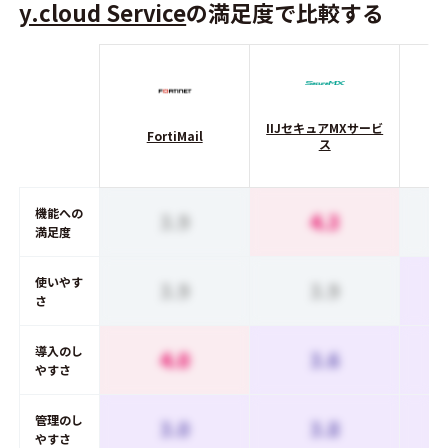
y.cloud Service
の満足度で比較する
IIJセキュアMXサービ
FortiMail
ス
機能への
3.9
4.3
満足度
使いやす
3.9
3.9
さ
導入のし
4.0
3.6
やすさ
管理のし
3.0
3.8
やすさ