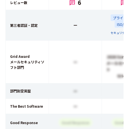
6
レビュー数
プライバ
ISO/IE
ー
第三者認証・認定
セキュリティ
Grid Award
2026 Summ
ー
メールセキュリティソ
メールセキ
フト部門
ト
Grid 
ー
部門別受賞歴
ー
The Best Software
Good Response
Good Response
Good R