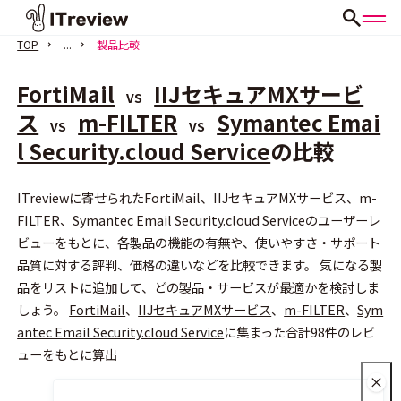
TOP
...
製品比較
FortiMail
IIJセキュアMXサービ
VS
ス
m-FILTER
Symantec Emai
VS
VS
l Security.cloud Service
の比較
会員登録（無料）
ITreviewに寄せられたFortiMail、IIJセキュアMXサービス、m-
FILTER、Symantec Email Security.cloud Serviceのユーザーレ
ビューをもとに、各製品の機能の有無や、使いやすさ・サポート
品質に対する評判、価格の違いなどを比較できます。 気になる製
品をリストに追加して、どの製品・サービスが最適かを検討しま
しょう。
FortiMail
、
IIJセキュアMXサービス
、
m-FILTER
、
Sym
antec Email Security.cloud Service
に集まった合計98件のレビ
ューをもとに算出