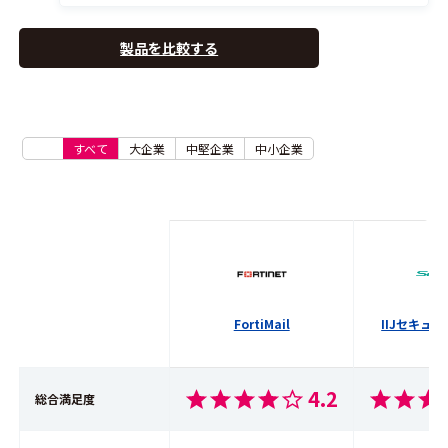
製品を比較する
すべて
大企業
中堅企業
中小企業
FortiMail
IIJセキュ
4.2
総合満足度