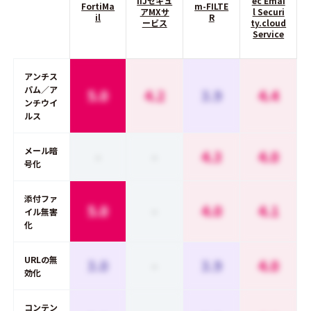
IIJセキュ
ec Emai
FortiMa
m-FILTE
アMXサ
l Securi
il
R
ービス
ty.cloud
Service
アンチス
パム／ア
5.0
4.2
3.9
4.4
ンチウイ
ルス
メール暗
-
-
4.3
4.0
号化
添付ファ
5.0
-
4.0
4.1
イル無害
化
URLの無
3.0
-
3.9
4.0
効化
コンテン