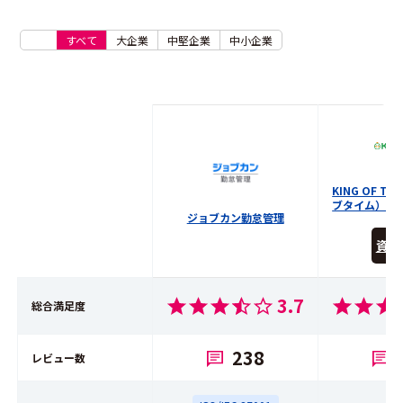
すべて
大企業
中堅企業
中小企業
KING OF T
ブタイム）
ジョブカン勤怠管理
資料
3.7
総合満足度
238
レビュー数