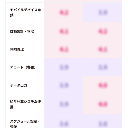
モバイルデバイス申
4.2
3.9
請
4.1
4.2
自動集計・管理
4.1
4.1
休暇管理
3.9
3.9
アラート（警告）
3.9
4.0
データ出力
給与計算システム連
3.9
4.0
携
スケジュール設定・
3.6
3.8
登録