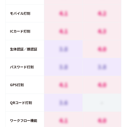
4.1
4.2
モバイル打刻
4.1
4.3
ICカード打刻
3.8
4.0
生体認証／顔認証
3.8
3.8
パスワード打刻
4.1
4.0
GPS打刻
3.6
-
QRコード打刻
4.1
4.0
ワークフロー機能