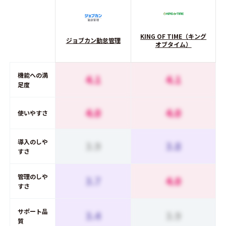
KING OF TIME（キング
ジョブカン勤怠管理
オブタイム）
機能への満
4.1
4.1
足度
4.0
4.0
使いやすさ
導入のしや
3.9
3.8
すさ
管理のしや
3.7
4.0
すさ
サポート品
3.4
3.9
質