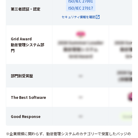
ISO/IEC 27001
ISO/IEC 27017
第三者認証・認定
セキュリティ情報を確認
Grid Award
2026 Summer Leader
2026 Summ
勤怠管理システム部
勤怠管理システム
勤怠管理
門
Grid Award
Grid 
2026 Spri
ー
部門別受賞歴
(労務管理
ー
The Best Software
ー
Good Response
Good R
※企業規模に関わらず、勤怠管理システムのカテゴリーで受賞したバッジの