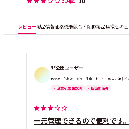
3.4
10
レビュー
製品情報
価格
機能
競合・類似製品
連携
セキュ
非公開ユーザー
医薬品・化粧品｜製造・生産技術｜50-100人未満｜
企業所属 確認済
販売関係者
一元管理できるので便利です