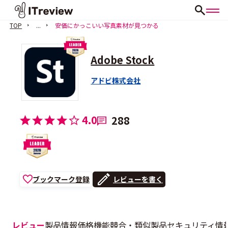
TOP
...
安価にかっこいい写真素材が見つかる
Adobe Stock
アドビ株式会社
4.0
288
ブックマーク登録
レビューを書く
レビュー
製品情報
価格
機能
競合・類似製品
セキュリティ情