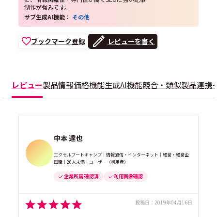
制作が強みです。
サブ生成AI機能：
その他
ブックマーク登録
レビューを書く
レビュー
製品情報
価格
機能
生成AI機能
競合・類似製品
連携
中本 達也
エクセルブートキャンプ｜情報通信・インターネット｜経営・経営企
画職｜20人未満｜ユーザー（利用者）
企業所属 確認済
利用画像確認
投稿日：
2019年04月16日