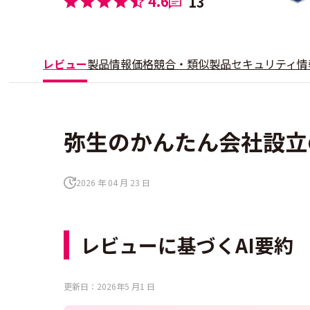
4.6
13
レビュー
製品情報
価格
競合・類似製品
セキュリティ情
弥生のかんたん会社設立
2026 年 04 月 23 日
レビューに基づくAI要約
更新日：2026年5 月1 日