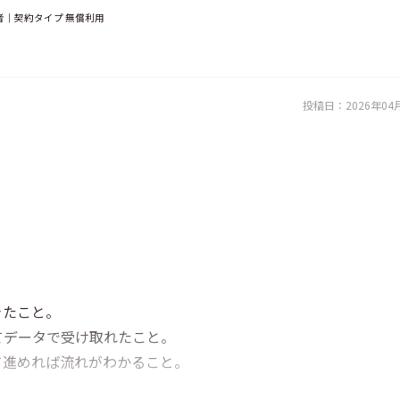
者｜契約タイプ 無償利用
投稿日：
2026年04
きたこと。
てデータで受け取れたこと。
て進めれば流れがわかること。