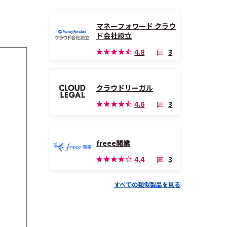
マネーフォワード クラウ
ド会社設立
3
4.8
クラウドリーガル
3
4.6
freee開業
3
4.4
すべての類似製品を見る