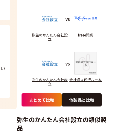
VS
弥生のかんたん会社設
freee開業
立
VS
てい
弥生のかんたん会社設
会社設立代行ルーム
立
まとめて比較
他製品と比較
弥生のかんたん会社設立の類似製
品