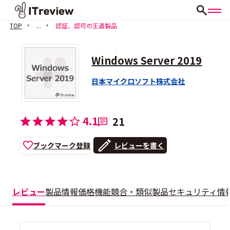
TOP
...
認証、認可の王道製品
Windows Server 2019
日本マイクロソフト株式会社
4.1
21
ブックマーク登録
レビューを書く
レビュー
製品情報
価格
機能
競合・類似製品
セキュリティ情