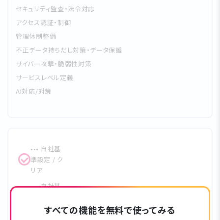
セキュリティ監査・法令対応
アクセス認証・制御
管理体制整備
不正データ持ちだし対策・データ保護
サイバー攻撃・脆弱性対策
サービスレベル定義
AI対応/対策
••• ⾃社基
準設定 / ク
リア
••• ⾃社基
準設定 / ク
リアしてい
すべての機能を無料で使ってみる
ない