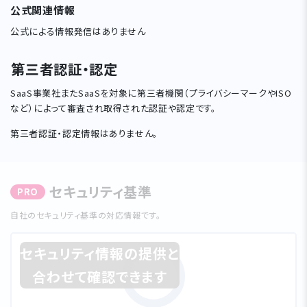
公式関連情報
公式による情報発信はありません
第三者認証・認定
SaaS事業社またSaaSを対象に第三者機関（プライバシーマークやISO
など）によって審査され取得された認証や認定です。
第三者認証・認定情報はありません。
セキュリティ基準
PRO
⾃社のセキュリティ基準の対応情報です。
セキュリティ情報の提供と
合わせて確認できます
0%