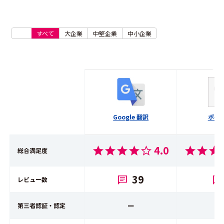
すべて
大企業
中堅企業
中小企業
Google 翻訳
ポケ
4.0
総合満足度
39
レビュー数
ー
第三者認証・認定