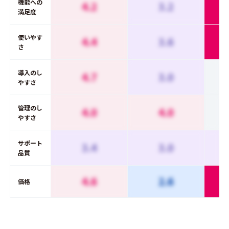
機能への
4.2
3.2
満足度
使いやす
4.4
3.6
さ
導入のし
4.7
3.0
やすさ
管理のし
4.0
4.0
やすさ
サポート
3.4
3.0
品質
4.6
2.6
価格