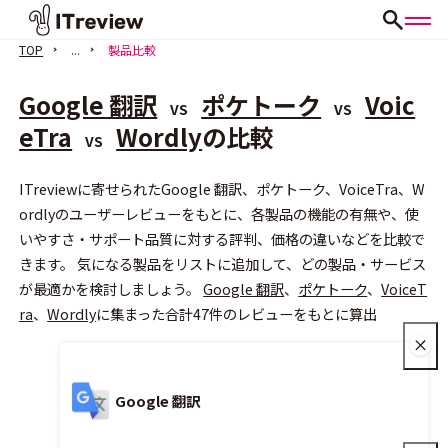
TOP
...
製品比較
Google 翻訳
ポケトーク
Voic
VS
VS
eTra
Wordly
の比較
VS
ITreviewに寄せられたGoogle 翻訳、ポケトーク、VoiceTra、W
会員登録（無料）
ordlyのユーザーレビューをもとに、各製品の機能の有無や、使
いやすさ・サポート品質に対する評判、価格の違いなどを比較で
きます。 気になる製品をリストに追加して、どの製品・サービス
が最適かを検討しましょう。
Google 翻訳
、
ポケトーク
、
VoiceT
ra
、
Wordly
に集まった合計47件のレビューをもとに算出
Google 翻訳