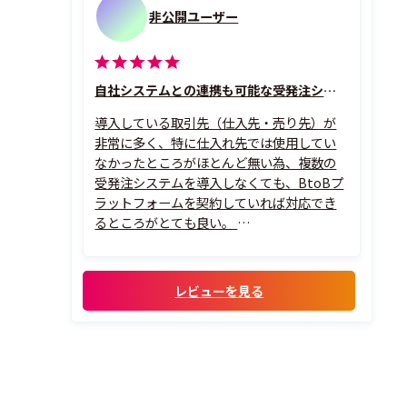
非公開ユーザー
自社システムとの連携も可能な受発注システム
導入している取引先（仕入先・売り先）が
非常に多く、特に仕入れ先では使用してい
なかったところがほとんど無い為、複数の
受発注システムを導入しなくても、BtoBプ
ラットフォームを契約していれば対応でき
るところがとても良い。
複数の店舗を持っている場合、本部にてす
べての店舗の状況把握を行うことができ
る。また過去のデータもすべて参照可能で
レビューを見る
あるため、振り返ってデータを確認する場
合にも困ることは無い。請...