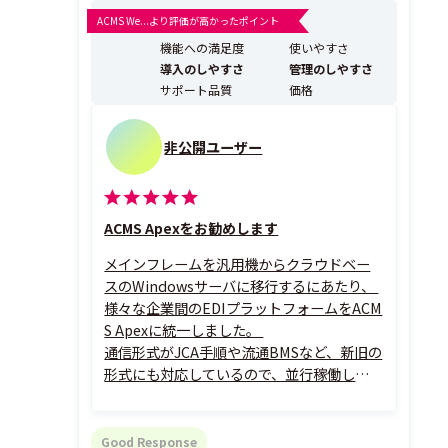
ムレスに、ノーコードで連携することが可能です。既存
ACMS We...より評価が高かったポイント
のアプリケーション資産を生かしつつ、単一のソフトウ
機能への満足度
使いやすさ
ェアで安全性と可用性の高いデータ連携プラットフォー
導入のしやすさ
管理のしやすさ
ム...
サポート品質
価格
非公開ユーザー
ACMS Apexをお勧めします
メインフレームを汎用機からクラウドベー
スのWindowsサーバに移行するにあたり、
様々な企業間のEDIプラットフォームをACM
S Apexに統一しました。
通信形式がJCA手順や流通BMSなど、新旧の
形式にも対応しているので、並行稼働しなが
ら、
部分的に移行していくことも可能です。
手順が統一されることで、管理工数の削減に
Good Response