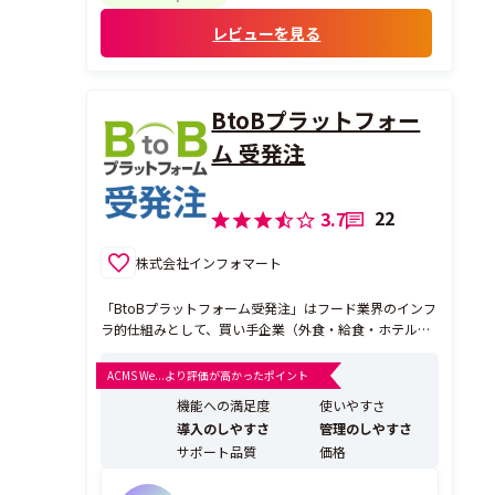
も役立っております。
レビューを見る
BtoBプラットフォー
ム 受発注
22
3.7
株式会社インフォマート
「BtoBプラットフォーム受発注」はフード業界のインフ
ラ的仕組みとして、買い手企業（外食・給食・ホテル
等）から絶大な支持を誇る受発注システムです。（日本
の飲食店5社に1社がご導入中） 発注するだけのシステム
ACMS We...より評価が高かったポイント
ではなく、発注～受注～請求までを電子化できるワンス
機能への満足度
使いやすさ
トップサービスであるため、発注担当者や経理担当者の
導入のしやすさ
管理のしやすさ
業...
サポート品質
価格