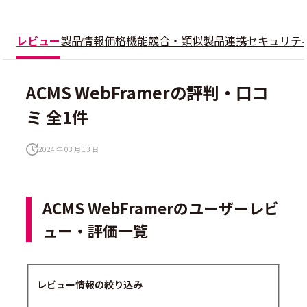
レビュー
製品情報
価格
機能
競合・類似製品
連携
セキュリテ
ACMS WebFramerの評判・口コ
ミ 全1件
2024 年 03 月 13 日
ACMS WebFramerのユーザーレビ
ュー・評価一覧
レビュー情報の絞り込み