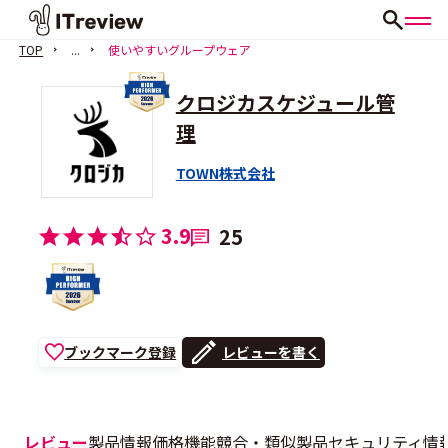
TOP
...
使いやすいグループウェア
クロジカスケジュール管
理
TOWN株式会社
3.9
25
ブックマーク登録
レビューを書く
レビュー
製品情報
価格
機能
競合・類似製品
セキュリティ情