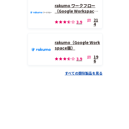
rakumo ワークフロー
（Google Workspace
版）
21
3.9
4
rakumo（Google Work
space版）
19
3.9
6
すべての類似製品を見る