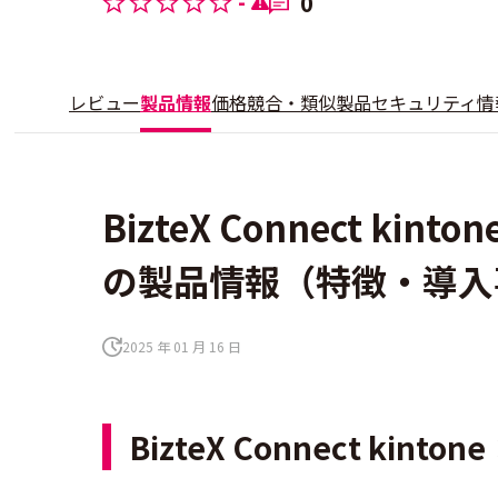
-
0
レビュー
製品情報
価格
競合・類似製品
セキュリティ情
BizteX Connect kint
の製品情報（特徴・導入
2025 年 01 月 16 日
BizteX Connect kinto