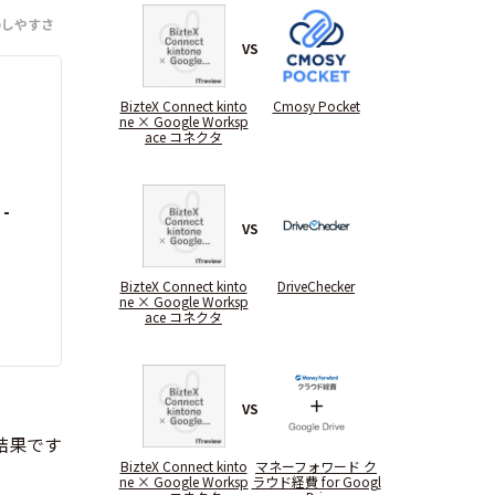
のしやすさ
VS
BizteX Connect kinto
Cmosy Pocket
ne × Google Worksp
ace コネクタ
-
VS
BizteX Connect kinto
DriveChecker
ne × Google Worksp
ace コネクタ
VS
BizteX Connect kinto
マネーフォワード ク
ne × Google Worksp
ラウド経費 for Googl