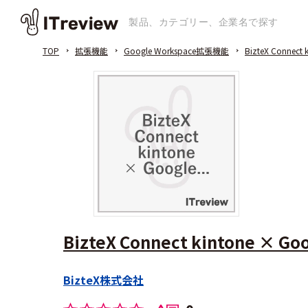
TOP
拡張機能
Google Workspace拡張機能
BizteX Connect
BizteX Connect kintone × 
BizteX株式会社