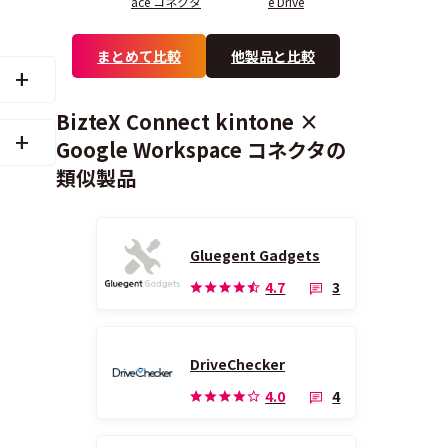
ace コネクタ
e Drive
まとめて比較
他製品と比較
BizteX Connect kintone ×
Google Workspace コネクタの
類似製品
Gluegent Gadgets
3
4.7
DriveChecker
4
4.0