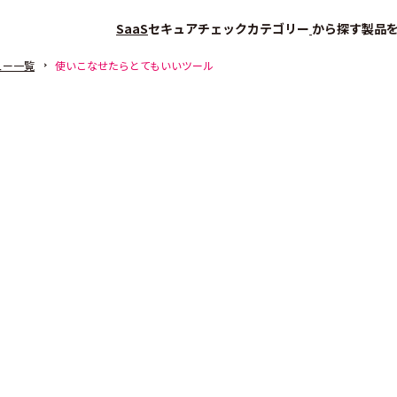
SaaS
セキュアチェック
カテゴリー
から探す
製品
ュー一覧
使いこなせたらとてもいいツール