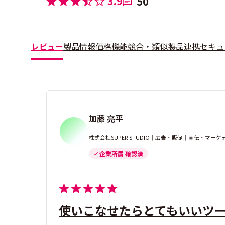
3.9
50
レビュー
製品情報
価格
機能
競合・類似製品
連携
セキュ
加藤 亮平
株式会社SUPER STUDIO｜広告・販促｜宣伝・マーケ
企業所属 確認済
使いこなせたらとてもいいツ