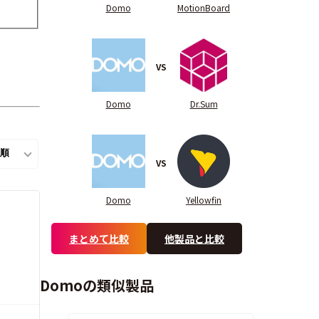
Domo
MotionBoard
VS
Domo
Dr.Sum
VS
Domo
Yellowfin
まとめて比較
他製品と比較
Domoの類似製品