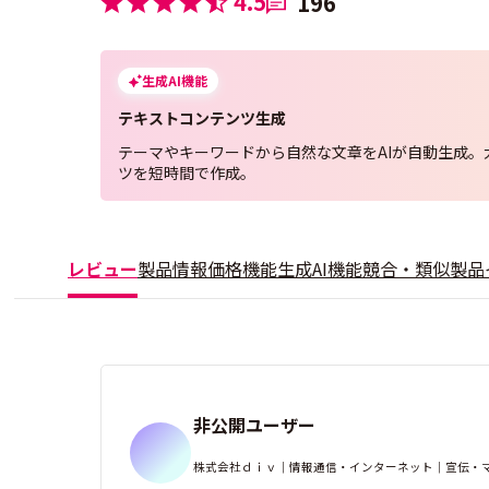
4.5
196
生成AI機能
テキストコンテンツ生成
テーマやキーワードから自然な文章をAIが自動生成。
ツを短時間で作成。
レビュー
製品情報
価格
機能
生成AI機能
競合・類似製品
非公開ユーザー
株式会社ｄｉｖ｜情報通信・インターネット｜宣伝・マー