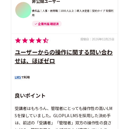
非公開ユーザー
食料品｜人事・教育職｜1000人以上｜導入決定者｜契約タイプ 有償利
用
企業所属 確認済
投稿日：
2026年02月25日
ユーザーからの操作に関する問い合わ
せは、ほぼゼロ
LMS
で利用
良いポイント
受講者はもちろん、管理者にとっても操作性の高いLM
Sを探していました。GLOPLA LMSを採用した決め手
は、前述の「受講者」「管理者」双方の操作性の良さ