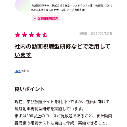
九州産交リテール株式会社｜食堂・レストラン｜人事・教育職｜300-1
000人未満｜導入決定者｜契約タイプ 有償利用
企業所属 確認済
投稿日：
2026年02月27日
社内の動画視聴型研修などで活用して
います
LMS
で利用
良いポイント
現在、学び放題ライトを利用中ですが、社員に向けて
毎月動画視聴型研修を実施しています。
まずは300以上のコースが見放題であること、また動画
視聴後の確認テストも自由に作成・実施できること、