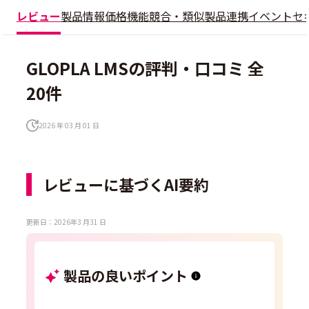
レビュー
製品情報
価格
機能
競合・類似製品
連携
イベント
セ
GLOPLA LMSの評判・口コミ 全
20件
2026 年 03 月 01 日
レビューに基づくAI要約
更新日：2026年3 月31 日
製品の良いポイント