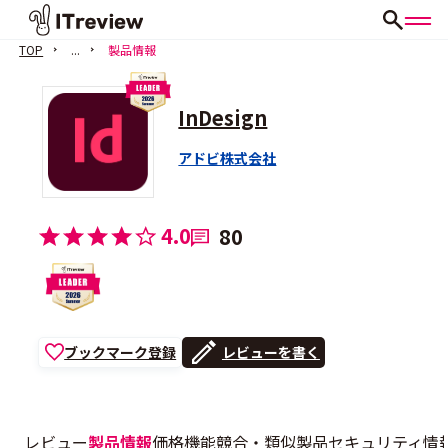
TOP
...
製品情報
InDesign
アドビ株式会社
4.0
80
ブックマーク登録
レビューを書く
レビュー
製品情報
価格
機能
競合・類似製品
セキュリティ情