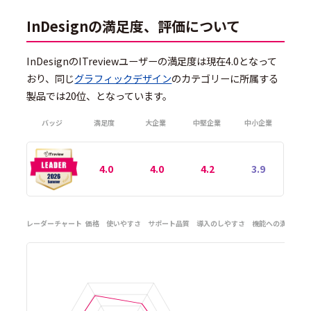
InDesignの満足度、評価について
InDesignのITreviewユーザーの満足度は現在4.0となって
おり、同じ
グラフィックデザイン
のカテゴリーに所属する
製品では20位、となっています。
バッジ
満足度
大企業
中堅企業
中小企業
4.0
4.0
4.2
3.9
レーダーチャート
価格
使いやすさ
サポート品質
導入のしやすさ
機能への満足度