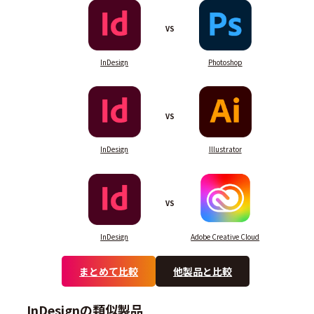
VS
InDesign
Photoshop
VS
InDesign
Illustrator
VS
InDesign
Adobe Creative Cloud
まとめて比較
他製品と比較
InDesignの類似製品