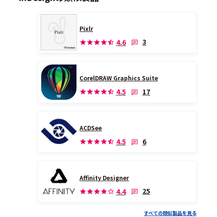
Pixlr
3
4.6
CorelDRAW Graphics Suite
17
4.5
ACDSee
6
4.5
Affinity Designer
25
4.4
すべての類似製品を見る