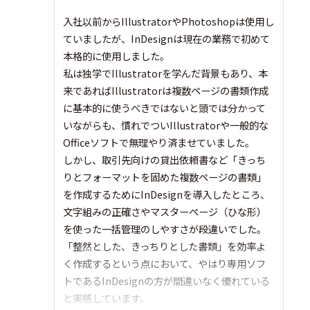
入社以前からIllustratorやPhotoshopは使用し
ていましたが、InDesignは現在の業務で初めて
本格的に使用しました。
私は独学でIllustratorを学んだ背景もあり、本
来であればIllustratorは複数ページの書類作成
に基本的に使うべきではないと頭では分かって
いながらも、慣れでついIllustratorや一般的な
Officeソフトで無理やり済ませていました。
しかし、取引先向けの貸出依頼書など「きっち
りとフォーマットを固めた複数ページの書類」
を作成するためにInDesignを導入したところ、
文字組みの正確さやマスターページ（ひな形）
を使った一括管理のしやすさが段違いでした。
「整然とした、きっちりとした書類」を効率よ
く作成するという点において、やはり専用ソフ
トであるInDesignの方が間違いなく優れている
と実感しています。