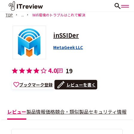
TOP
...
Wifi環境のトラブルはこれで解決
inSSIDer
MetaGeek LLC
4.0
19
ブックマーク登録
レビューを書く
レビュー
製品情報
価格
競合・類似製品
セキュリティ情報