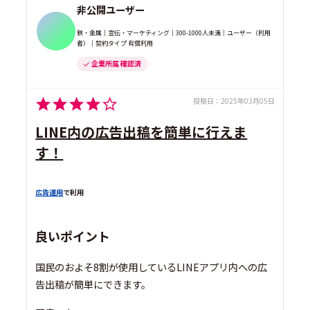
非公開ユーザー
鉄・金属｜宣伝・マーケティング｜300-1000人未満｜ユーザー（利用
者）｜契約タイプ 有償利用
企業所属 確認済
投稿日：
2025年03月05日
LINE内の広告出稿を簡単に行えま
す！
広告運用
で利用
良いポイント
国民のおよそ8割が使用しているLINEアプリ内への広
告出稿が簡単にできます。