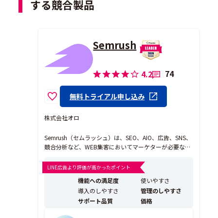
する競合製品
Semrush
74
4.2
無料トライアル申し込み
株式会社オロ
Semrush（セムラッシュ）は、SEO、AIO、広告、SNS、
競合分析など、WEB集客においてマーケターが必要な情
報を持つマーケティングツールです。月額$140～（約2
万円）でご利用いただけるのも特長で、世界ではGoogle
LINE広告より評価が高かったポイント
AnalyticsとSemrushを平行してマーケティング活動する
機能への満足度
使いやすさ
のが、当たり前になって...
導入のしやすさ
管理のしやすさ
サポート品質
価格