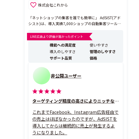
株式会社これから
「ネットショップの集客を誰でも簡単に」 AdSIST(アド
シスト)は、導入実績7,000ショップの自動集客ツールで
す。 ShopifyやBASE、カラーミーショップ、futureshop
といった主要ショッピングカートと連携しており、簡単
LINE広告より評価が高かったポイント
な登録作業だけで、ご利用いただくことが可能です。 そ
機能への満足度
使いやすさ
して、専門的な知...
導入のしやすさ
管理のしやすさ
サポート品質
価格
非公開ユーザー
ターゲティング精度の高さによりニッチなブランドが売れる！
これまでFacebook、Instagram広告経由で
の売上はほぼなかったのですが、AdSISTを
導入してからは継続的に売上が発生するよ
うになりました。