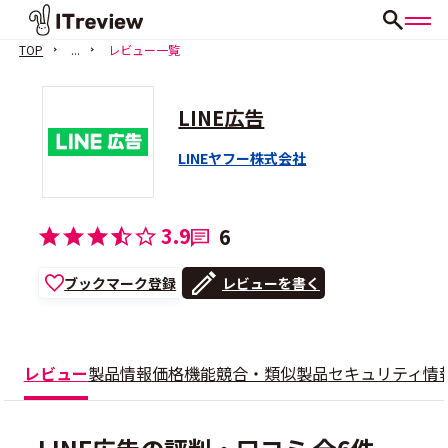
TOP
...
レビュー一覧
LINE広告
LINEヤフー株式会社
3.9
6
ブックマーク登録
レビューを書く
レビュー
製品情報
価格
機能
競合・類似製品
セキュリティ情