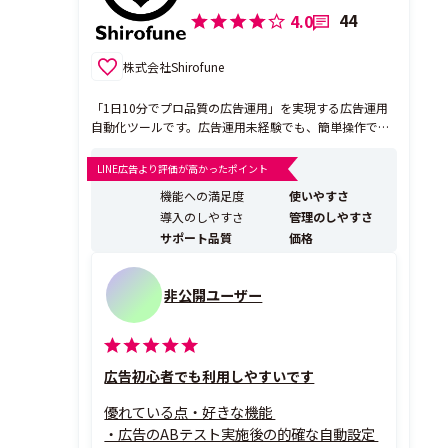
44
4.0
株式会社Shirofune
「1日10分でプロ品質の広告運用」を実現する広告運用
自動化ツールです。広告運用未経験でも、簡単操作で広
告の出稿から最適化まで、ワンストップで実現。運用領
域に加え、AIを活用したクリエイティブの分析(動画/静
LINE広告より評価が高かったポイント
止画)から改善も可能に。また、CRM／ECプラットフォ
機能への満足度
使いやすさ
ームなどのデータを統合しLTVをベースにした広告運用
導入のしやすさ
管理のしやすさ
を...
サポート品質
価格
非公開ユーザー
広告初心者でも利用しやすいです
優れている点・好きな機能
・広告のABテスト実施後の的確な自動設定