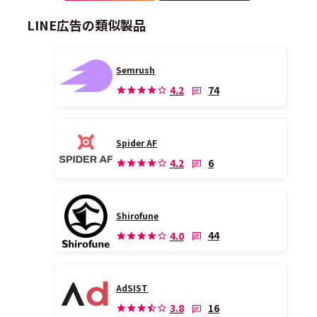
LINE広告の類似製品
Semrush
74
4.2
Spider AF
6
4.2
Shirofune
44
4.0
AdSIST
16
3.8