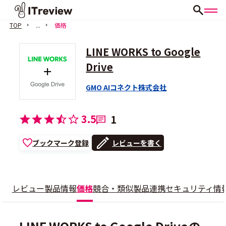
TOP
...
価格
LINE WORKS to Google
Drive
GMO AIコネクト株式会社
3.5
1
ブックマーク登録
レビューを書く
レビュー
製品情報
価格
競合・類似製品
連携
セキュリティ情