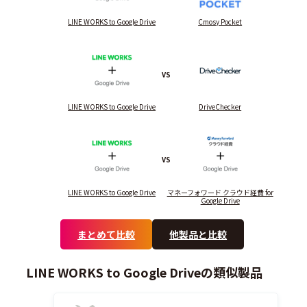
LINE WORKS to Google Drive
Cmosy Pocket
VS
LINE WORKS to Google Drive
DriveChecker
VS
LINE WORKS to Google Drive
マネーフォワード クラウド経費 for
Google Drive
まとめて比較
他製品と比較
LINE WORKS to Google Driveの類似製品