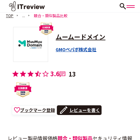
TOP
...
競合・類似製品比較
ムームードメイン
GMOペパボ株式会社
会員登録（無料）
3.6
13
ブックマーク登録
レビューを書く
レビュー
製品情報
価格
競合・類似製品
セキュリティ情報