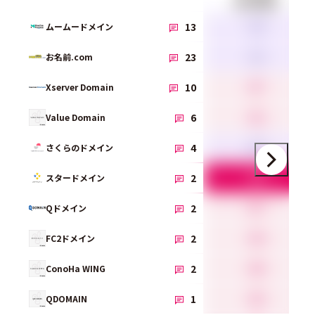
総合満足度
3.6
13
ムームードメイン
3.3
23
お名前.com
4.7
10
Xserver Domain
4.2
6
Value Domain
3.9
4
さくらのドメイン
5.0
2
スタードメイン
4.7
2
Qドメイン
4.4
2
FC2ドメイン
4.0
2
ConoHa WING
4.5
1
QDOMAIN