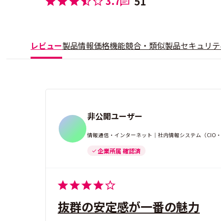
3.7
51
レビュー
製品情報
価格
機能
競合・類似製品
セキュリテ
非公開ユーザー
情報通信・インターネット｜社内情報システム（CIO・
企業所属 確認済
抜群の安定感が一番の魅力