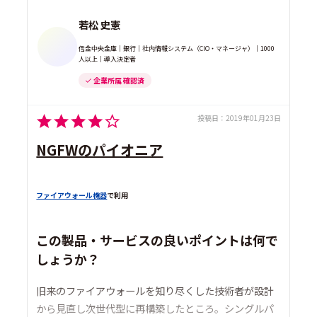
若松 史憲
信金中央金庫｜銀行｜社内情報システム（CIO・マネージャ）｜1000
人以上｜導入決定者
企業所属 確認済
投稿日：
2019年01月23日
NGFWのパイオニア
ファイアウォール機器
で利用
この製品・サービスの良いポイントは何で
しょうか？
旧来のファイアウォールを知り尽くした技術者が設計
から見直し次世代型に再構築したところ。シングルパ