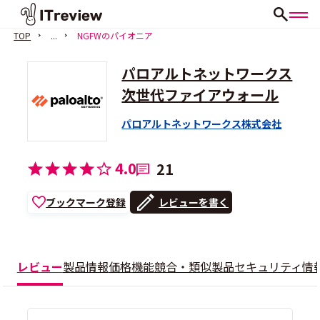
TOP
...
NGFWのパイオニア
パロアルトネットワークス
次世代ファイアウォール
パロアルトネットワークス株式会社
4.0
21
ブックマーク登録
レビューを書く
レビュー
製品情報
価格
機能
競合・類似製品
セキュリティ情