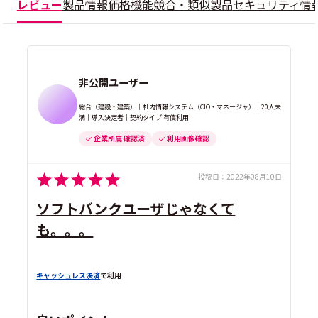
レビュー
製品情報
価格
機能
競合・類似製品
セキュリティ情
非公開ユーザー
総合（建設・建築）｜社内情報システム（CIO・マネージャ）｜20人未
満｜導入決定者｜契約タイプ 有償利用
企業所属 確認済
利用画像確認
投稿日：
2022年08月10日
ソフトバンクユーザじゃなくて
も。。。
キャッシュレス決済
で利用