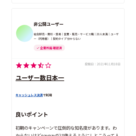
非公開ユーザー
総合卸売・商社・貿易｜営業・販売・サービス職｜20人未満｜ユーザ
ー（利用者）｜契約タイプ 分からない
企業所属 確認済
投稿日：
2021年11月18日
ユーザー数日本一
キャッシュレス決済
で利用
良いポイント
初期のキャンペーンで圧倒的な知名度があります。わ
からないけどpaypayだけ使えるようにしとこうって人