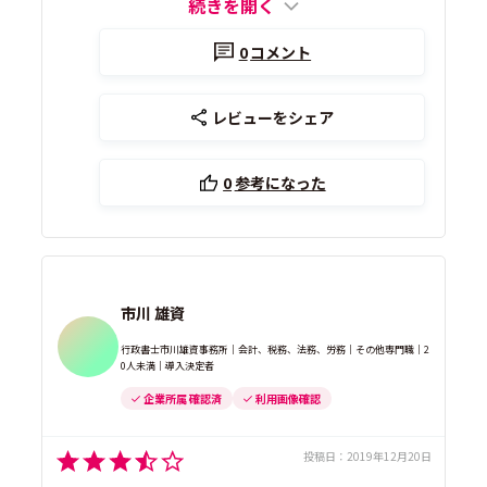
続きを開く
0
コメント
レビューをシェア
0
参考になった
市川 雄資
行政書士市川雄資事務所｜会計、税務、法務、労務｜その他専門職｜2
0人未満｜導入決定者
企業所属 確認済
利用画像確認
投稿日：
2019年12月20日