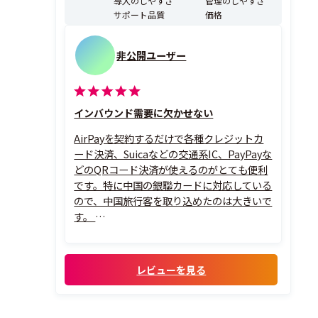
導入のしやすさ
管理のしやすさ
サポート品質
価格
非公開ユーザー
インバウンド需要に欠かせない
AirPayを契約するだけで各種クレジットカ
ード決済、Suicaなどの交通系IC、PayPayな
どのQRコード決済が使えるのがとても便利
です。特に中国の銀聯カードに対応している
ので、中国旅行客を取り込めたのは大きいで
す。
しかもカードリーダーは無償貸出、iPadも
キャンペーンで無償貸出でした。当社側で
用意したのはレシート発行プリンタのみで
レビューを見る
すが、これもデジタルレシート利用なら不
要なので、初期...