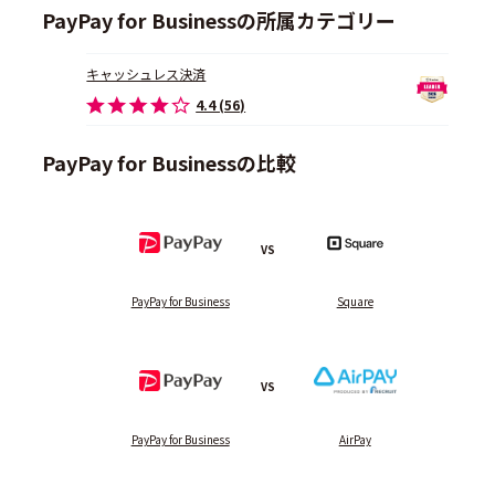
PayPay for Businessの所属カテゴリー
キャッシュレス決済
4.4 (56)
PayPay for Businessの比較
VS
PayPay for Business
Square
VS
PayPay for Business
AirPay