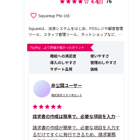
76
4.4
Squareup Pte. Ltd.
Squareは、決済システムをはじめ、POSレジや顧客管理
ツール、スタッフ管理ツール、ネットショップなど、店
舗運営に必要なすべてが、たったひとつのアカウントで
そろうサービスです。申し込みはオンラインで完結、最
PayPay ...より評価が高かったポイント
短即日で導入でき、売上金はの最短翌営業日に入金され
機能への満足度
使いやすさ
るのが大きなメリットです。 【Squareの主な特...
導入のしやすさ
管理のしやすさ
サポート品質
価格
非公開ユーザー
株式会社スタジオロット
請求書の作成は簡単で、必要な項目を入力するだけで済む
請求書の作成が簡単で、必要な項目を入力す
るだけですぐに発行できるため、請求業務