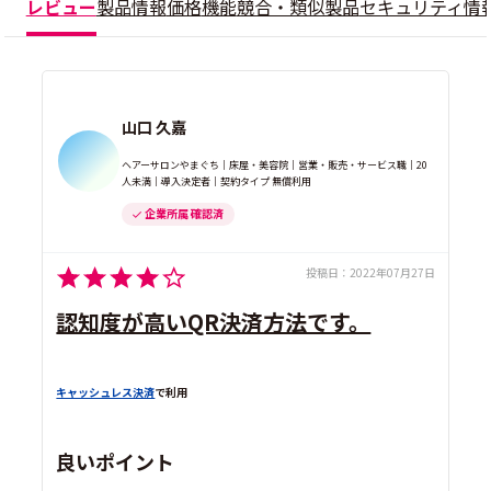
レビュー
製品情報
価格
機能
競合・類似製品
セキュリティ情
山口 久嘉
ヘアーサロンやまぐち｜床屋・美容院｜営業・販売・サービス職｜20
人未満｜導入決定者｜契約タイプ 無償利用
企業所属 確認済
投稿日：
2022年07月27日
認知度が高いQR決済方法です。
キャッシュレス決済
で利用
良いポイント