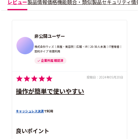
レビュー
製品情報
価格
機能
競合・類似製品
セキュリティ情
非公開ユーザー
株式会社ウィズ｜床屋・美容院｜広報・IR｜20-50人未満｜IT管理者｜
契約タイプ 有償利用
企業所属 確認済
投稿日：
2024年05月20日
操作が簡単で使いやすい
キャッシュレス決済
で利用
良いポイント