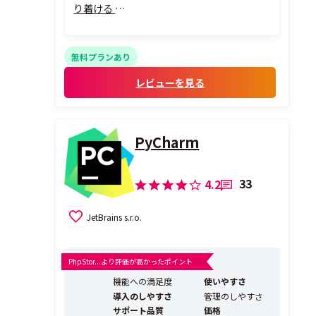
り着ける
・開発言語をＣ＃に統一し、プラットフォ
ームごとの開発言語に自動翻訳してくれる
汎用性
無料プランあり
その理由
レビューを見る
・汎用性を追求した統合開発環境のお手本
のような製品
PyCharm
33
4.2
JetBrains s.r.o.
PhpStor...より評価が高かったポイント
機能への満足度
使いやすさ
導入のしやすさ
管理のしやすさ
サポート品質
価格