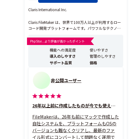
Claris International Inc.
Claris FileMaker は、世界で100万人以上が利用するロー
コード開発プラットフォームです。パワフルなテクノロ
ジーを全ての人へ というビジョンのもと、最新の技術と
セキュリティを搭載しFortune100の７割以上の企業をは
PhpStor...より評価が高かったポイント
じめ、政府機関など国内外の大手企業で豊富な採用実績
機能への満足度
使いやすさ
がある一方で、小さな組織でも同...
導入のしやすさ
管理のしやすさ
サポート品質
価格
非公開ユーザー
26年以上前に作成したものが今でも使えるように更新できる
FileMakerは、26年も前にマックで作成した
自社システムを、プラットフォームもOSの
バージョンも難なくクリアし、最新のファ
イル形式にコンバートして問題なく運用で