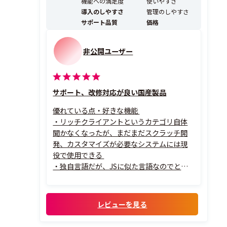
機能への満足度
使いやすさ
ーマイグレーションに最適な開発・実行環...
導入のしやすさ
管理のしやすさ
サポート品質
価格
非公開ユーザー
サポート、改修対応が良い国産製品
優れている点・好きな機能
・リッチクライアントというカテゴリ自体
聞かなくなったが、まだまだスクラッチ開
発、カスタマイズが必要なシステムには現
役で使用できる
・独自言語だが、JSに似た言語なのでとっ
つきやすい
・アドバイザリーサービスというサポート
サービスを活用し、丁寧にレクチャしても
レビューを見る
らえた
・フリーソフトと違い、長期的な使用、サ