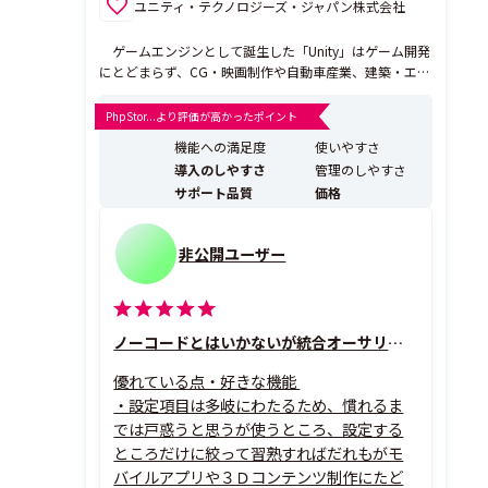
ユニティ・テクノロジーズ・ジャパン株式会社
ゲームエンジンとして誕生した「Unity」はゲーム開発
にとどまらず、CG・映画制作や自動車産業、建築・エン
ジニアリング・建設分野などでも幅広く活用されるイン
タラクティブコンテンツの統合開発環境となりました。
PhpStor...より評価が高かったポイント
プレビューボタン1つでコンテンツを確認できたり、他
機能への満足度
使いやすさ
のどの開発エンジンよりも多くのプラットフォームをサ
導入のしやすさ
管理のしやすさ
ポート...
サポート品質
価格
非公開ユーザー
ノーコードとはいかないが統合オーサリングツールの最高峰
優れている点・好きな機能
・設定項目は多岐にわたるため、慣れるま
では戸惑うと思うが使うところ、設定する
ところだけに絞って習熟すればだれもがモ
バイルアプリや３Ｄコンテンツ制作にたど