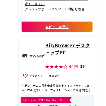
きています。
クラリスサポートセンターの対応も素晴ら
しく、問い合わせに対して的確なアドバイ
スをいただけます。
現在は5.0に更新し、2026年に試験運用中
レビューを見る
で、スキルの低い私でも直感で編集できるロ
ーコードなソフトです。
これ...
Biz/Browser デスク
トップPC
19
4.1
アクセンチュア株式会社
企業システムの長期安定稼働を支えるUIプラットフォー
ム。Web化やレガシーマイグレーションに最適な開発・
実行環境を提供します。 Biz/Browserは、日本企業の業
務システムに求められる「使いやすさ」と「長期安定稼
PhpStor...より評価が高かったポイント
働」を支えるUIプラットフォームです。Web化やレガシ