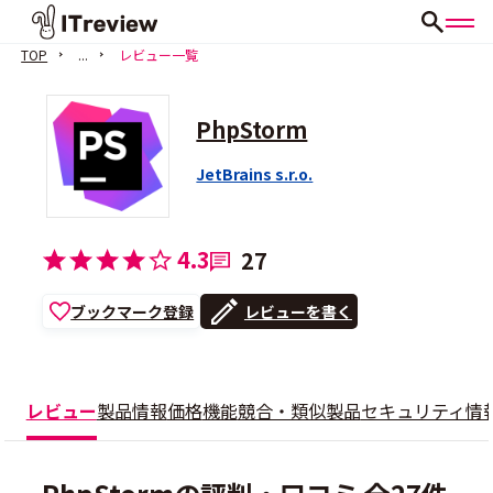
TOP
...
レビュー一覧
PhpStorm
JetBrains s.r.o.
4.3
27
ブックマーク登録
レビューを書く
レビュー
製品情報
価格
機能
競合・類似製品
セキュリティ情