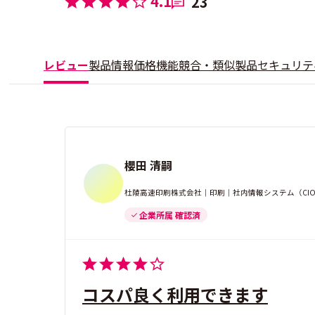
4.1
23
レビュー
製品情報
価格
機能
競合・類似製品
セキュリテ
櫻田 清嗣
杜陵高速印刷株式会社｜印刷｜社内情報システム（CIO
企業所属 確認済
コスパ良く利用できます