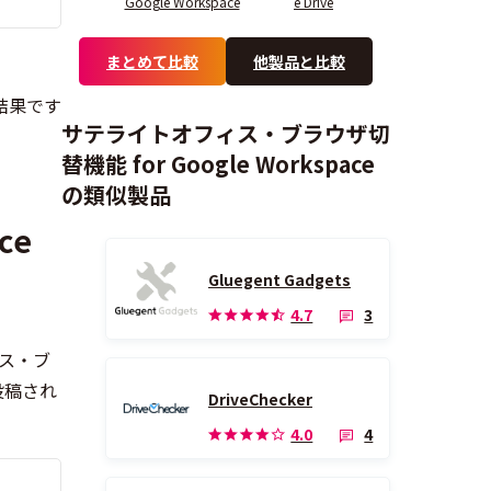
Google Workspace
e Drive
まとめて比較
他製品と比較
サテライトオフィス・ブラウザ切
替機能 for Google Workspace
の類似製品
ce
Gluegent Gadgets
3
4.7
ス・ブ
投稿され
DriveChecker
4
4.0