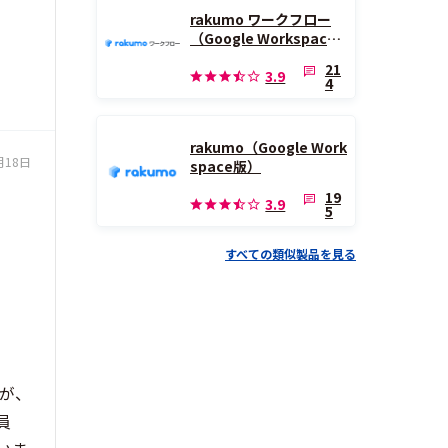
rakumo ワークフロー
（Google Workspace
版）
21
3.9
4
rakumo（Google Work
月18日
space版）
19
3.9
5
すべての類似製品を見る
すが、
員