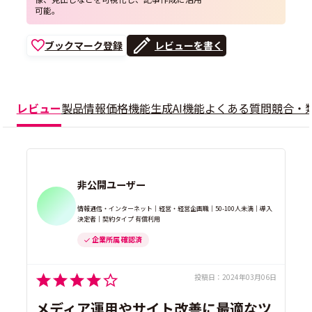
可能。
ブックマーク登録
レビューを書く
レビュー
製品情報
価格
機能
生成AI機能
よくある質問
競合・
非公開ユーザー
情報通信・インターネット｜経営・経営企画職｜50-100人未満｜導入
決定者｜契約タイプ 有償利用
企業所属 確認済
投稿日：
2024年03月06日
メディア運用やサイト改善に最適なツ