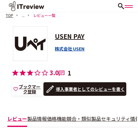
TOP
...
レビュー一覧
USEN PAY
株式会社 USEN
3.0
1
ブックマー
導入事業者としてのレビューを書く
ク登録
レビュー
製品情報
価格
機能
競合・類似製品
セキュリティ情