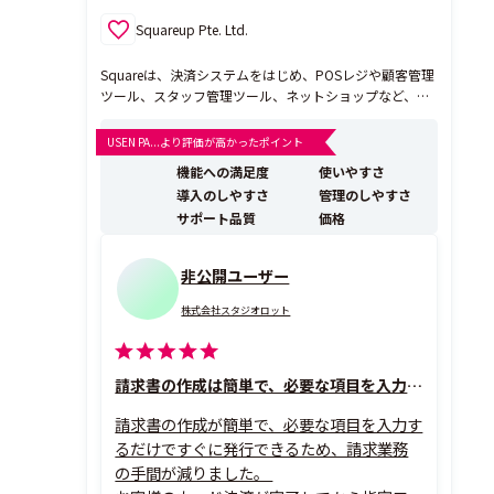
Squareup Pte. Ltd.
Squareは、決済システムをはじめ、POSレジや顧客管理
ツール、スタッフ管理ツール、ネットショップなど、店
舗運営に必要なすべてが、たったひとつのアカウントで
そろうサービスです。申し込みはオンラインで完結、最
USEN PA...より評価が高かったポイント
短即日で導入でき、売上金はの最短翌営業日に入金され
機能への満足度
使いやすさ
るのが大きなメリットです。 【Squareの主な特...
導入のしやすさ
管理のしやすさ
サポート品質
価格
非公開ユーザー
株式会社スタジオロット
請求書の作成は簡単で、必要な項目を入力するだけで済む
請求書の作成が簡単で、必要な項目を入力す
るだけですぐに発行できるため、請求業務
の手間が減りました。