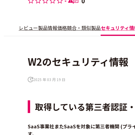
-
0
レビュー
製品情報
価格
競合・類似製品
セキュリティ情
W2のセキュリティ情報
2025 年 03 月 19 日
取得している第三者認証
SaaS事業社またSaaSを対象に第三者機関 (
す。