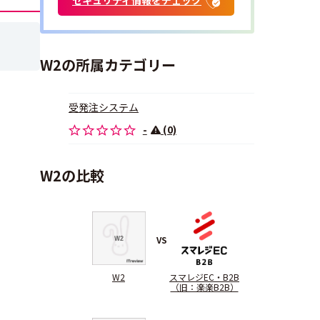
W2の所属カテゴリー
受発注システム
-
(0)
W2の比較
VS
W2
スマレジEC・B2B
（旧：楽楽B2B）