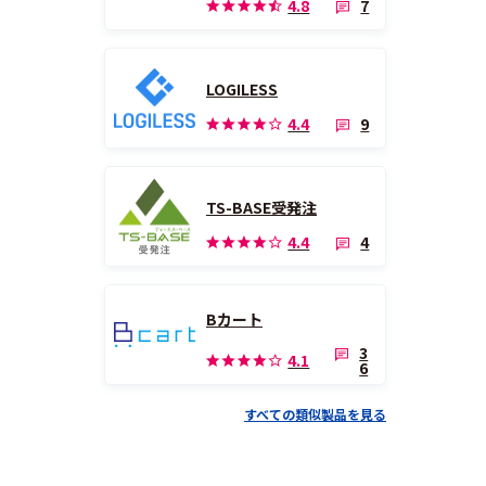
7
4.8
LOGILESS
9
4.4
TS-BASE受発注
4
4.4
Bカート
3
4.1
6
すべての類似製品を見る