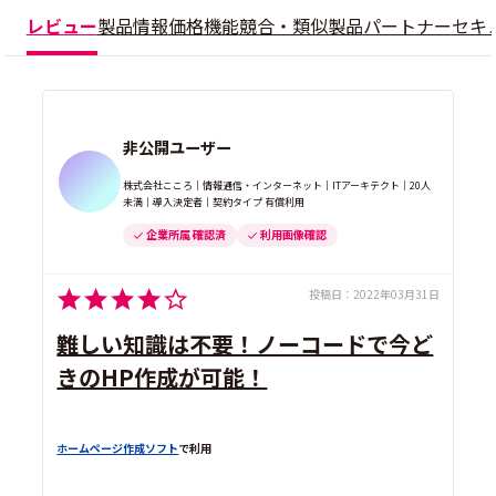
レビュー
製品情報
価格
機能
競合・類似製品
パートナー
セキ
非公開ユーザー
株式会社こころ｜情報通信・インターネット｜ITアーキテクト｜20人
未満｜導入決定者｜契約タイプ 有償利用
企業所属 確認済
利用画像確認
投稿日：
2022年03月31日
難しい知識は不要！ノーコードで今ど
きのHP作成が可能！
ホームページ作成ソフト
で利用